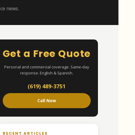
nce news.
Get a Free Quote
Personal and commercial coverage. Same-day
response. English & Spanish.
(619) 489-3751
Call Now
RECENT ARTICLES