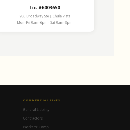
Lic. #6003650
985 Broadway Ste J, Chula Vista
Mon–Fri 9am–6pm · Sat 9am–3pm
Ready Lane Insurance
Iris — Insurance Assistant
COMMERCIAL LINES
General Liability
Contractors
Workers' Comp