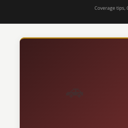
Coverage tips, 
🚗