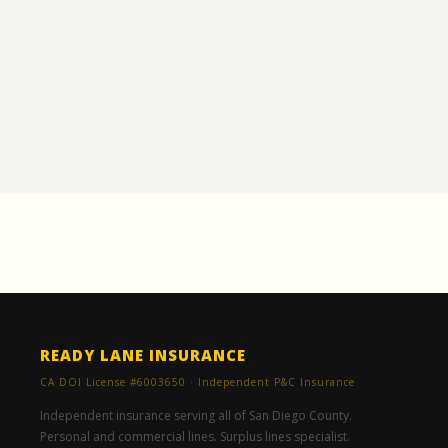
READY LANE INSURANCE
CA DOI License #6003650 · Independent P&C Insurance
Independent insurance serving all of San Diego County.
Personal and commercial lines. Surplus lines specialist.