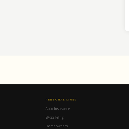
PERSONAL LINES
Auto Insurance
SR-22 Filing
Homeowners