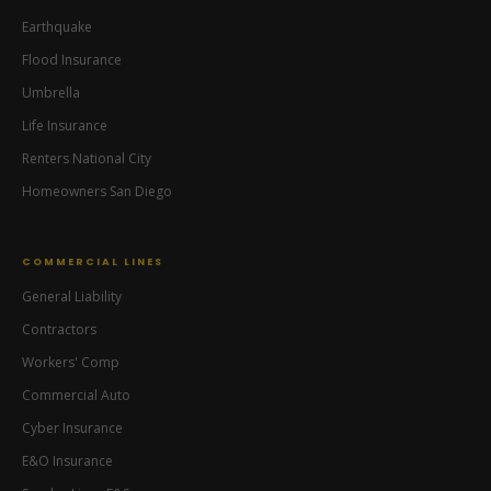
Earthquake
Flood Insurance
Ready Lane Insurance
Umbrella
Iris — Insurance Assistant
Life Insurance
Renters National City
Homeowners San Diego
COMMERCIAL LINES
General Liability
Contractors
Workers' Comp
Commercial Auto
Cyber Insurance
E&O Insurance