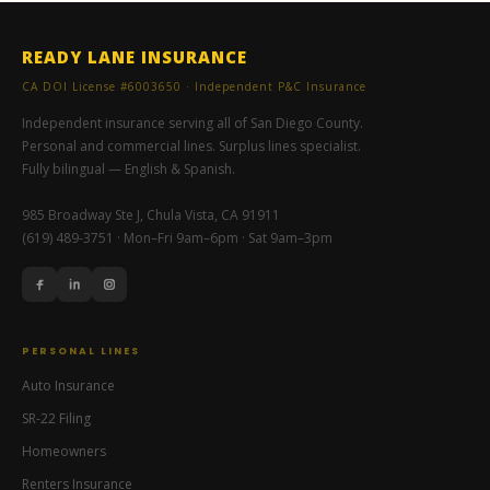
READY LANE INSURANCE
CA DOI License #6003650 · Independent P&C Insurance
Independent insurance serving all of San Diego County.
Personal and commercial lines. Surplus lines specialist.
Fully bilingual — English & Spanish.
985 Broadway Ste J, Chula Vista, CA 91911
(619) 489-3751 · Mon–Fri 9am–6pm · Sat 9am–3pm
PERSONAL LINES
Auto Insurance
SR-22 Filing
Homeowners
Renters Insurance